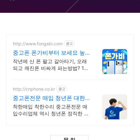
백업 방법
http://www.fongabi.com
광고
중고폰 폰가비부터 보세요 높
은매입가 + 지원금30만원
작년에 산 폰 팔고 갈아타기, 오래
되고 깨진폰 비싸게 파는방법? 1분
만 폰가비하기
http://cnphone.co.kr
광고
중고폰전문 매입 청년폰 대한
민국대표 휴대폰수리 매입
착한매입 착한수리 중고폰전문 매
입수리업체 역시 청년폰 정직한 청
년들