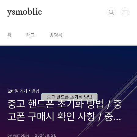
본문 바로가기
ysmoblie
홈
태그
방명록
모바일 기기 사용법
중고 핸드폰 초기화 방법 / 중
고폰 구매시 확인 사항 / 중고
폰 셋팅방법 / 스마트폰 데이터
by ysmoblie
2024. 8. 21.