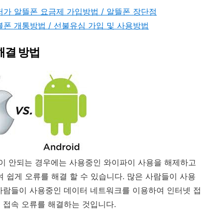
- 최저가 알뜰폰 요금제 가입방법 / 알뜰폰 장단점
- 선불폰 개통방법 / 선불유심 가입 및 사용방법
해결 방법
이 안되는 경우에는 사용중인 와이파이 사용을 해제하고
여 쉽게 오류를 해결 할 수 있습니다. 많은 사람들이 사용
 사람들이 사용중인 데이터 네트워크를 이용하여 인터넷 접
 접속 오류를 해결하는 것입니다.