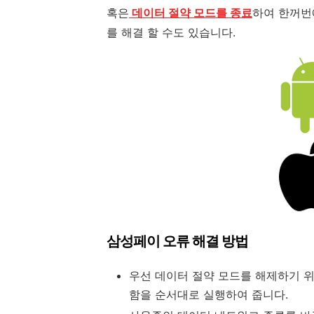
혹은
데이터 절약 모드를 종료
하여 한꺼번
를 해결 할 수도 있습니다.
삼성페이 오류 해결 방법
우선 데이터 절약 모드를 해제하기 위
함을 순서대로 실행하여 줍니다.