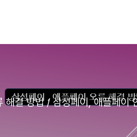
 해결 방법 / 삼성페이, 애플페이