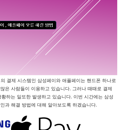
식의 결제 시스템인 삼성페이와 애플페이는 핸드폰 하나로
많은 사람들이 이용하고 있습니다. 그러나 때때로 결제
당황하는 일또한 발생하고 있습니다. 이번 시간에는 삼성
인과 해결 방법에 대해 알아보도록 하겠습니다.