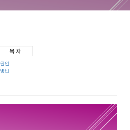
 원인
 방법