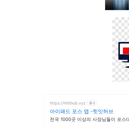
https://hitithub.xyz
광고
아이패드 포스 앱 -힛잇허브
전국 1000곳 이상의 사장님들이 포스