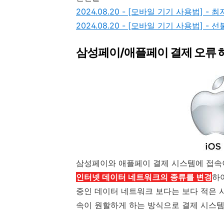
2024.08.20 - [모바일 기기 사용법] 
2024.08.20 - [모바일 기기 사용법] 
삼성페이/애플페이 결제 오류 
삼성페이와 애플페이 결제 시스템에 접속
인터넷 데이터 네트워크의 종류를 변경
하
중인 데이터 네트워크 보다는 보다 적은
속이 원할하게 하는 방식으로 결제 시스템