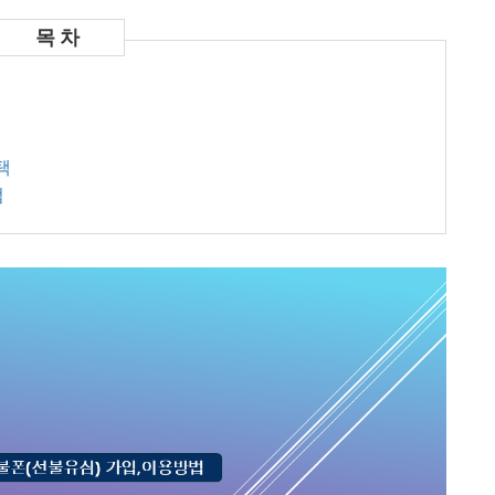
법
택
점