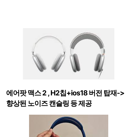
에어팟 맥스 2 , H2칩+ios18 버전 탑재->
향상된 노이즈 캔슬링 등 제공