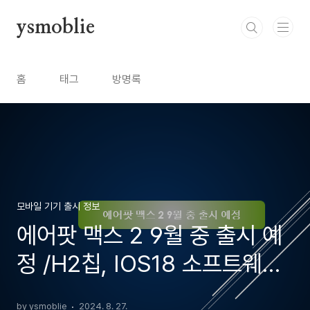
본문 바로가기
ysmoblie
홈
태그
방명록
모바일 기기 출시 정보
에어팟 맥스 2 9월 중 출시 예
정 /H2칩, IOS18 소프트웨어
탑재 / 예상 출시 가격
by ysmoblie
2024. 8. 27.