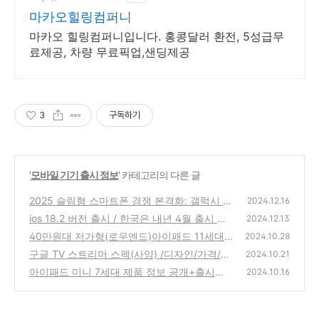
마카오힐링컴퍼니
마카오 힐링컴퍼니입니다. 홍콩달러 환전, 5성급무
료제공, 차량 무료픽업,샌딩제공
3
구독하기
'
모바일 기기 출시 정보
' 카테고리의 다른 글
2025 슬림형 스마트폰 경쟁 본격화: 갤럭시 S
2024.12.16
25 슬림 VS 아이폰 17 에어
ios 18.2 버전 출시 / 한국은 내년 4월 출시 예
(1)
2024.12.13
정
40만원대 저가형(로우엔드)아이패드 11세대
(1)
2024.10.28
출시 루머
구글 TV 스트리머 스펙(사양) /디자인/가격/
(3)
2024.10.21
출시 정보 / 크롬캐스트와 비교
아이패드 미니 7세대 제품 정보 공개+출시일
(2)
2024.10.16
정 / 제품 스펙 크기 한국출시일
(3)