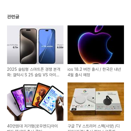
관련글
2025 슬림형 스마트폰 경쟁 본격
ios 18.2 버전 출시 / 한국은 내년
화: 갤럭시 S 25 슬림 VS 아이폰
4월 출시 예정
17 에어
40만원대 저가형(로우엔드)아이
구글 TV 스트리머 스펙(사양) /디