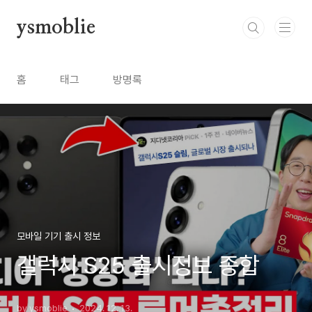
본문 바로가기
ysmoblie
홈
태그
방명록
모바일 기기 출시 정보
갤럭시 S25 출시정보 종합
by ysmoblie
2024. 12. 13.