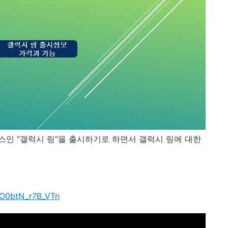
인 "갤럭시 링"을 출시하기로 하면서 갤럭시 링에 대한
BO0btN_r7B_VTn